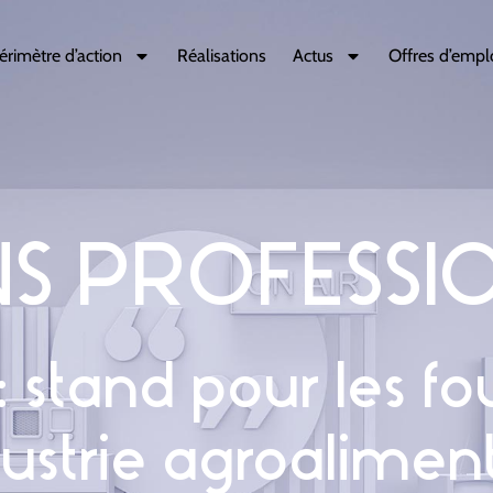
érimètre d’action
Réalisations
Actus
Offres d’empl
S PROFESSI
stand pour les fo
dustrie agroalimen