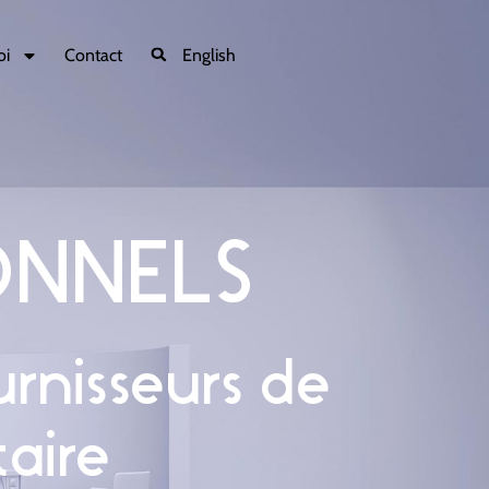
oi
Contact
English
ONNELS
urnisseurs de
taire