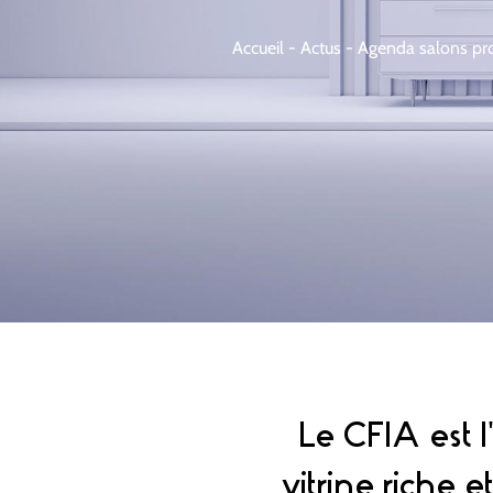
Accueil
-
Actus
-
Agenda salons pro
Le CFIA est 
vitrine riche 