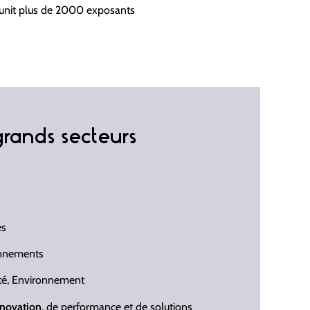
réunit plus de 2000 exposants
grands secteurs
és
onnements
ité, Environnement
nnovation
, de performance et de solutions