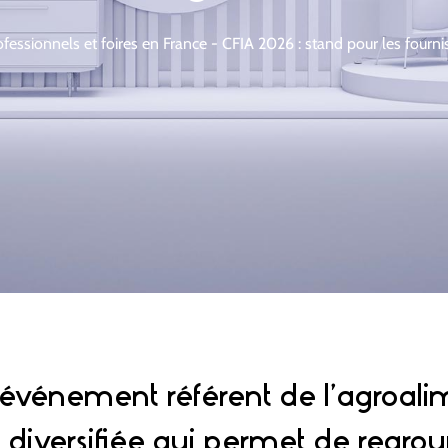
fessionnels et foires en France
-
CFIA 2026 : stand pour les fournis
l'événement référent de l’agroali
et diversifiée qui permet de regrou