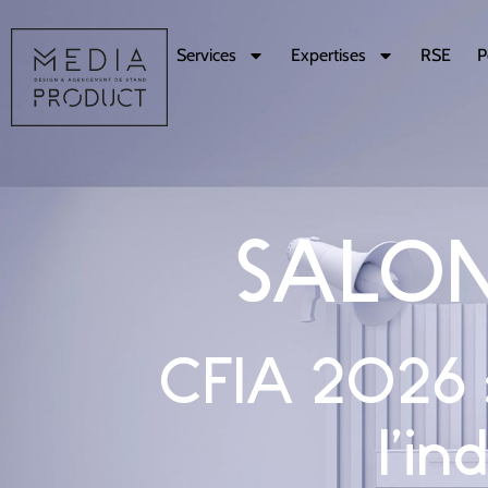
Services
Expertises
RSE
P
SALON
CFIA 2026 : 
l’in