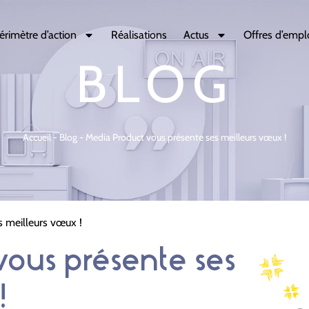
érimètre d’action
Réalisations
Actus
Offres d’empl
BLOG
Accueil
-
Blog
-
Media Product vous présente ses meilleurs vœux !
 meilleurs vœux !
ous présente ses
!