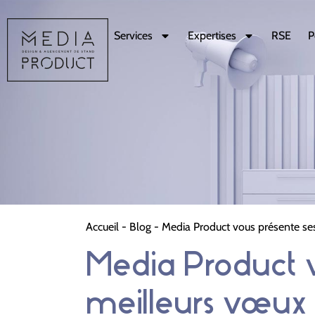
Services
Expertises
RSE
P
Accueil
-
Blog
-
Media Product vous présente ses
Media Product v
meilleurs vœux 