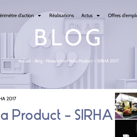
érimètre d’action
Réalisations
Actus
Offres d’empl
BLOG
Accueil
-
Blog
-
Newsletter Media Product – SIRHA 2017
RHA 2017
ia Product – SIRHA